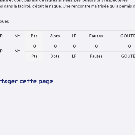
dans la facilité, c’était le risque. Une rencontre maîtrisée qui a permis 
ouer.
P
N°
Pts
3 pts
LF
Fautes
GOUT
0
0
0
0
0
P
N°
Pts
3 pts
LF
Fautes
GOUTE
tager cette page