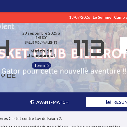
18/07/2026
Le Summer Camp est de
28 septembre 2025 à
4
113
16H00
SALLE POLYVALENTE
Match de
championnat
Terminé
UY DE
AVANT-MATCH
RÉSU
rres Castet contre Luy de Béarn 2.
sité et donc pas mal de fautes sifflées. Les joueurs ont respecté les