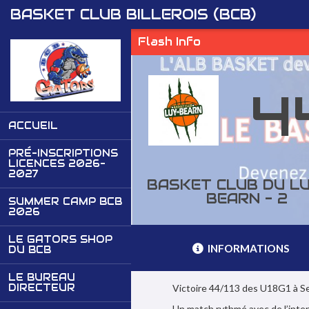
Panneau de gestion des cookies
BASKET CLUB BILLEROIS (BCB)
Flash Info
4
ACCUEIL
PRÉ-INSCRIPTIONS
LICENCES 2026-
2027
BASKET CLUB DU L
BEARN - 2
SUMMER CAMP BCB
2026
LE GATORS SHOP
INFORMATIONS
DU BCB
LE BUREAU
DIRECTEUR
Victoire 44/113 des U18G1 à Se
Un match rythmé avec de l’inten